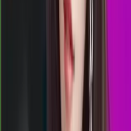
paris lottery
Kamis, 06 Agu
Buka
17.00
16.50
4
0
6
1
TP
1824
totomacau 16:00 wib
Kamis, 06 Agu
Buka