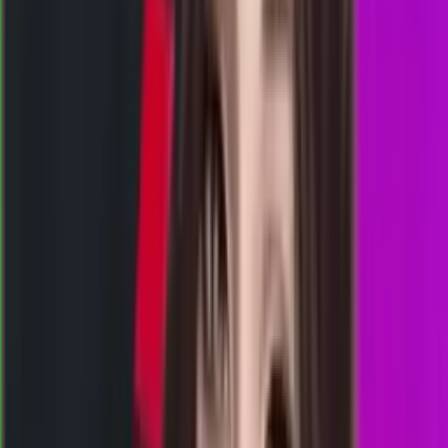
1824
totomacau 19:00 wib
Kamis, 06 Agu
Buka
19.15
19.00
5
8
4
3
PY
3324
pattaya lottery
Kamis, 06 Agu
Buka