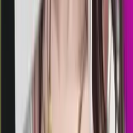
4
8
1
6
BE
3324
bulls eye
Kamis, 06 Agu
Buka
13.15
12.45
7
5
9
8