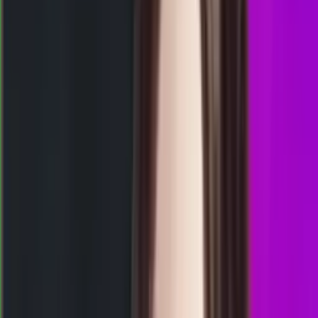
23.50
5
9
2
0
PC
2553
pcso
Kamis, 06 Agu
Buka
20.10
19.35
3
7