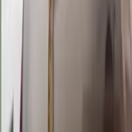
NE
1838
north carolina evening
Kamis, 06 Agu
Buka
10.22
10.10
2
2
4
7
TN
2849
texas night