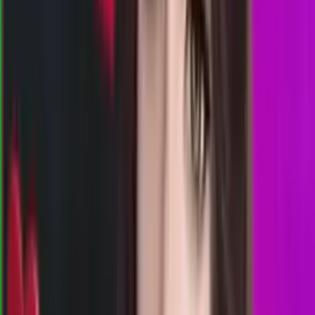
19.00
18.50
5
4
8
9
MS
1791
morocco quatro 18:00 wib
Kamis, 06 Agu
Buka
18.00