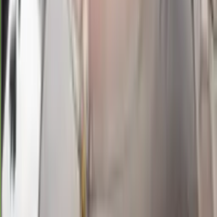
4
0
3
4
SZ
3324
shenzhen lottery
Kamis, 06 Agu
Buka
11.00
10.50
6
8
4
7