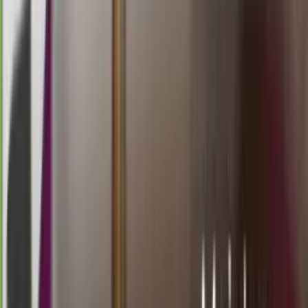
Kamis, 06 Agu
Buka
10.15
09.55
5
0
0
0
IE
1838
indiana evening
Kamis, 06 Agu
Buka
09.50