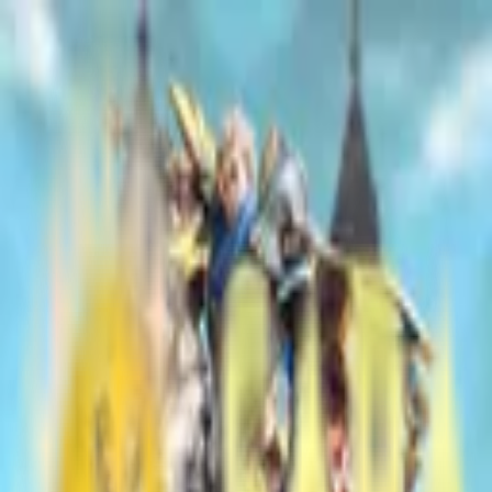
Daftar
Masuk
sport
Cari Permainan
Provider :
All
Sports Book
SBOBET
Sports Book
Saba
E-Sports
Saba
3
/
3
Game
Page
1
of
1
COMTOTO hadir sebagai platform digital modern
yang menawarkan pengalaman belanja online
generasi baru di tahun 2026. Dengan konsep
futuristik dan tampilan yang interaktif, platform ini
dirancang untuk memberikan kenyamanan bagi
pengguna dalam menemukan berbagai produk
trending dan kebutuhan lifestyle masa kini secara