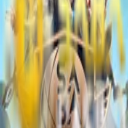
lebih praktis.
Melalui sistem yang responsif dan navigasi yang
mudah digunakan, pengguna dapat menjelajahi
berbagai kategori produk dengan pengalaman
browsing yang lebih cepat dan efisien. COMTOTO
juga menghadirkan update produk terbaru secara
berkala sehingga pengguna dapat mengikuti tren
digital yang sedang populer setiap harinya.
Tidak hanya mengutamakan tampilan modern,
COMTOTO juga fokus pada pengalaman pengguna
melalui desain visual premium yang nyaman diakses
dari berbagai perangkat, baik desktop maupun
mobile. Konsep cyber futuristik yang digunakan
menciptakan suasana belanja online yang lebih
menarik dan dinamis.