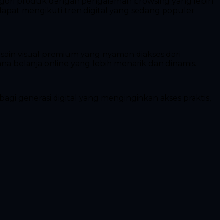
tegori produk dengan pengalaman browsing yang lebih
pat mengikuti tren digital yang sedang populer
in visual premium yang nyaman diakses dari
a belanja online yang lebih menarik dan dinamis.
gi generasi digital yang menginginkan akses praktis,