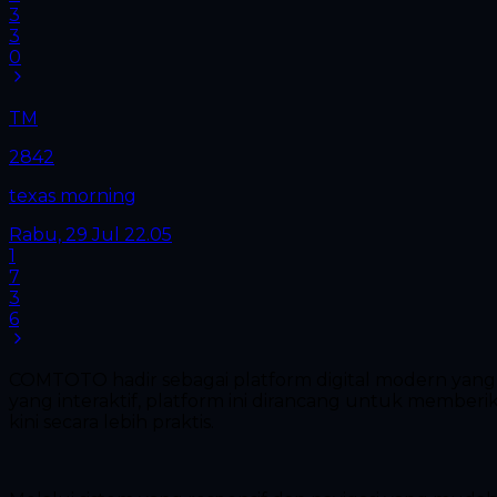
3
3
0
TM
2842
texas morning
Rabu, 29 Jul
22.05
1
7
3
6
COMTOTO hadir sebagai platform digital modern yang 
yang interaktif, platform ini dirancang untuk memb
kini secara lebih praktis.