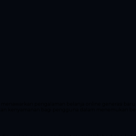
menawarkan pengalaman belanja online generasi baru d
erikan kenyamanan bagi pengguna dalam menemukan ber