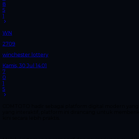
8
5
1
WN
2709
winchester lottery
Kamis, 30 Jul
14.01
7
0
1
5
COMTOTO hadir sebagai platform digital modern yang 
yang interaktif, platform ini dirancang untuk memb
kini secara lebih praktis.