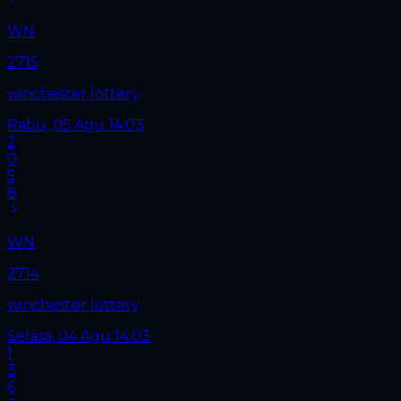
WN
2715
winchester lottery
Rabu, 05 Agu
14.03
2
0
5
8
WN
2714
winchester lottery
Selasa, 04 Agu
14.03
1
3
6