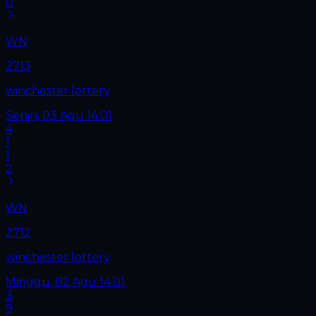
0
WN
2713
winchester lottery
Senin, 03 Agu
14.01
4
1
1
2
WN
2712
winchester lottery
Minggu, 02 Agu
14.01
3
9