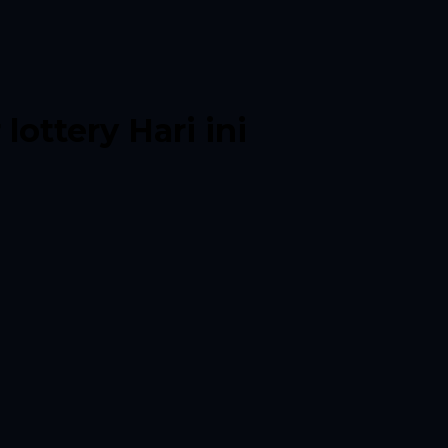
 lottery
Hari ini