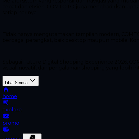
Melalui sistem yang responsif dan navigasi yang mud
cepat dan efisien. COMTOTO juga menghadirkan updat
setiap harinya.
Tidak hanya mengutamakan tampilan modern, COMTOTO
berbagai perangkat, baik desktop maupun mobile. Kons
Sebagai Future Digital Shopping Experience 2026, COM
visual inovatif, dan pengalaman shopping yang lebih in
Lihat Semua
home
explore
promo
dompet