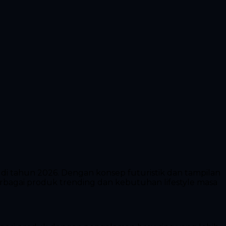
i tahun 2026. Dengan konsep futuristik dan tampilan
bagai produk trending dan kebutuhan lifestyle masa