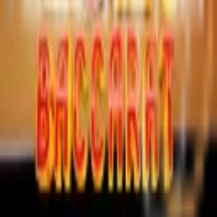
Tidak hanya mengutamakan tampilan modern,
COMTOTO juga fokus pada pengalaman pengguna
melalui desain visual premium yang nyaman diakses
dari berbagai perangkat, baik desktop maupun
mobile. Konsep cyber futuristik yang digunakan
menciptakan suasana belanja online yang lebih
menarik dan dinamis.
Sebagai Future Digital Shopping Experience 2026,
COMTOTO menjadi pilihan platform belanja online
modern bagi generasi digital yang menginginkan
akses praktis, visual inovatif, dan pengalaman
shopping yang lebih interaktif dalam satu tempat.
Lihat Semua
home
explore