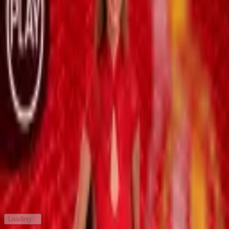
Mega Wheel
Pragmatic Play
Roulette 1
Pragmatic Play
High Flyer
Pragmatic Play
Sweet Bonanza CandyLand
Pragmatic Play
Mega Roulette
Pragmatic Play
Spaceman
Pragmatic Play
Baccarat 2
Pragmatic Play
Baccarat 7
Pragmatic Play
Dragon Tiger
Pragmatic Play
Sic Bo
Jili
Baccarat 1
Pragmatic Play
Speed Baccarat 13
Pragmatic Play
Speed Baccarat 9
Pragmatic Play
Auto Roulette
Pragmatic Play
Baccarat 5
Pragmatic Play
Roulette Macao
Pragmatic Play
Speed Baccarat 1
Pragmatic Play
Baccarat 6
Pragmatic Play
Speed Baccarat 8
Pragmatic Play
Roulette 2 Extra Time
Pragmatic Play
VIP Roulette
Pragmatic Play
Speed Baccarat 2
Pragmatic Play
Loading...