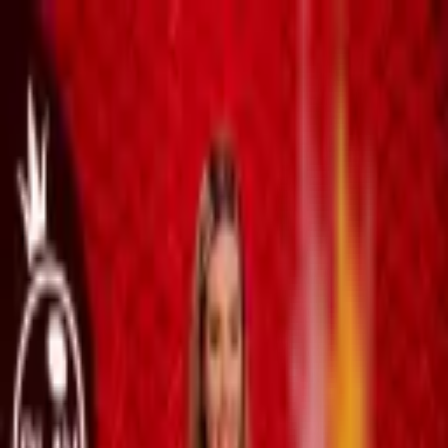
Daftar
Masuk
casino
Cari Permainan
tombstone rip
all stars - world cup 2026
clash of clans super scatter super rich
world cup 2026
lightning roulette
crash game
for you
slot
live casino
4
arcade
fishing
2603
635
104
21
Provider :
All
Filter :
TERKENAL
Clash of Clans Crash Mania SUPER RICH
SUPER RICH
7 UP 7 DOWN
Jili