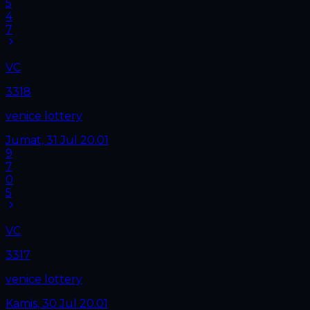
5
4
7
VC
3318
venice lottery
Jumat, 31 Jul
20.01
9
7
0
5
VC
3317
venice lottery
Kamis, 30 Jul
20.01