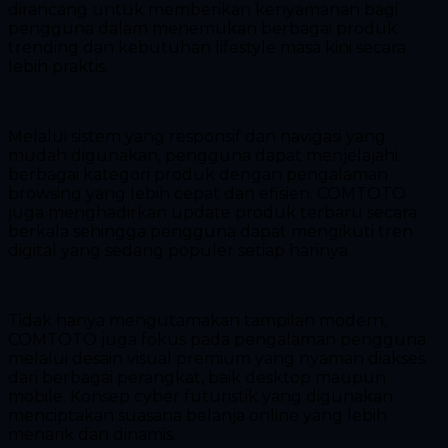
dirancang untuk memberikan kenyamanan bagi
pengguna dalam menemukan berbagai produk
trending dan kebutuhan lifestyle masa kini secara
lebih praktis.
Melalui sistem yang responsif dan navigasi yang
mudah digunakan, pengguna dapat menjelajahi
berbagai kategori produk dengan pengalaman
browsing yang lebih cepat dan efisien. COMTOTO
juga menghadirkan update produk terbaru secara
berkala sehingga pengguna dapat mengikuti tren
digital yang sedang populer setiap harinya.
Tidak hanya mengutamakan tampilan modern,
COMTOTO juga fokus pada pengalaman pengguna
melalui desain visual premium yang nyaman diakses
dari berbagai perangkat, baik desktop maupun
mobile. Konsep cyber futuristik yang digunakan
menciptakan suasana belanja online yang lebih
menarik dan dinamis.