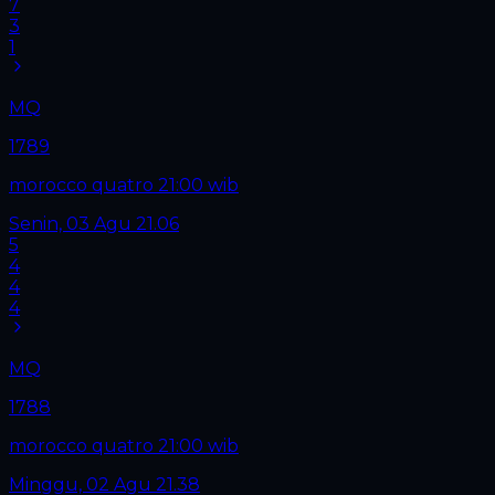
7
3
1
MQ
1789
morocco quatro 21:00 wib
Senin, 03 Agu
21.06
5
4
4
4
MQ
1788
morocco quatro 21:00 wib
Minggu, 02 Agu
21.38