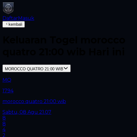
Daftar
Masuk
kembali
Keluaran Togel
morocco
quatro 21:00 wib
Hari ini
MOROCCO QUATRO 21:00 WIB
MQ
1794
morocco quatro 21:00 wib
Sabtu, 08 Agu
21.07
8
8
4
2