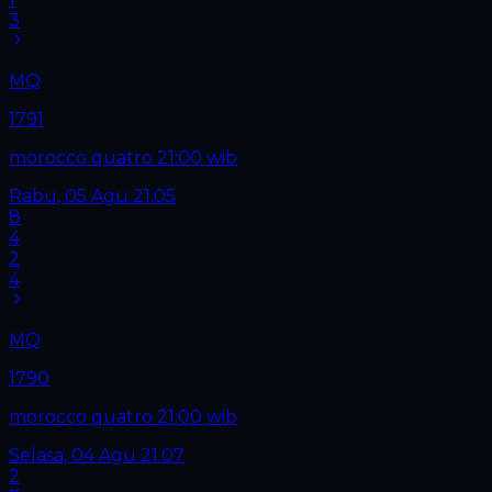
3
MQ
1791
morocco quatro 21:00 wib
Rabu, 05 Agu
21.05
8
4
2
4
MQ
1790
morocco quatro 21:00 wib
Selasa, 04 Agu
21.07
2