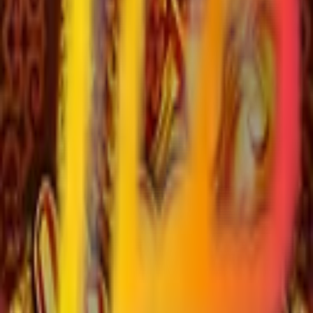
24
/
67
Game
Page
1
of
3
COMTOTO hadir sebagai platform digital modern
yang menawarkan pengalaman belanja online
generasi baru di tahun 2026. Dengan konsep
futuristik dan tampilan yang interaktif, platform ini
dirancang untuk memberikan kenyamanan bagi
pengguna dalam menemukan berbagai produk
trending dan kebutuhan lifestyle masa kini secara
lebih praktis.
Melalui sistem yang responsif dan navigasi yang
mudah digunakan, pengguna dapat menjelajahi
berbagai kategori produk dengan pengalaman
browsing yang lebih cepat dan efisien. COMTOTO
juga menghadirkan update produk terbaru secara
berkala sehingga pengguna dapat mengikuti tren
digital yang sedang populer setiap harinya.