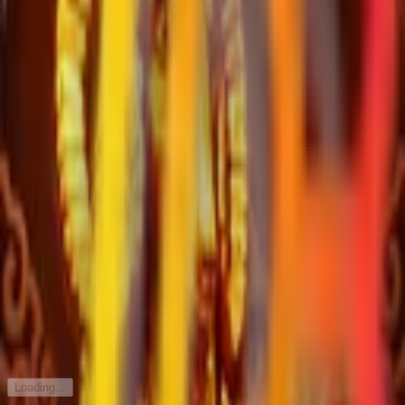
ProsperityTiger
JDB
MarvelousIV
JDB
Wonder Elephant
JDB
LuckyDiamond
JDB
DragonGate
JDB
Spindrift2
JDB
DoubleWilds
JDB
MoneyBagsMan
JDB
MinerBabe
JDB
GoldenDisco
JDB
Super Niubi Deluxe
JDB
Treausure Bowl
JDB
Mjoinir
JDB
Pirate Treasure
JDB
Fortune Treasure
JDB
Egypt Treasure
JDB
GoLaiFu
JDB
BirdsParty
JDB
StreetFighter
JDB
OnePunchMan
JDB
PandaPanda
JDB
XiYangYang
JDB
Loading...