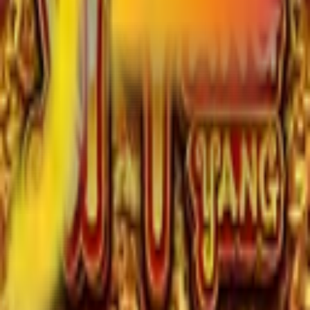
Tidak hanya mengutamakan tampilan modern,
COMTOTO juga fokus pada pengalaman pengguna
melalui desain visual premium yang nyaman diakses
dari berbagai perangkat, baik desktop maupun
mobile. Konsep cyber futuristik yang digunakan
menciptakan suasana belanja online yang lebih
menarik dan dinamis.
Sebagai Future Digital Shopping Experience 2026,
COMTOTO menjadi pilihan platform belanja online
modern bagi generasi digital yang menginginkan
akses praktis, visual inovatif, dan pengalaman
shopping yang lebih interaktif dalam satu tempat.
Lihat Semua
home
explore