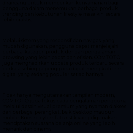
dirancang untuk memberikan kenyamanan bagi
pengguna dalam menemukan berbagai produk
trending dan kebutuhan lifestyle masa kini secara
lebih praktis.
Melalui sistem yang responsif dan navigasi yang
mudah digunakan, pengguna dapat menjelajahi
berbagai kategori produk dengan pengalaman
browsing yang lebih cepat dan efisien. COMTOTO
juga menghadirkan update produk terbaru secara
berkala sehingga pengguna dapat mengikuti tren
digital yang sedang populer setiap harinya.
Tidak hanya mengutamakan tampilan modern,
COMTOTO juga fokus pada pengalaman pengguna
melalui desain visual premium yang nyaman diakses
dari berbagai perangkat, baik desktop maupun
mobile. Konsep cyber futuristik yang digunakan
menciptakan suasana belanja online yang lebih
menarik dan dinamis.