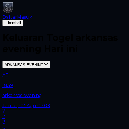
Daftar
Masuk
kembali
Keluaran Togel
arkansas
evening
Hari ini
ARKANSAS EVENING
AE
1839
arkansas evening
Jumat, 07 Agu
07.09
7
2
8
0