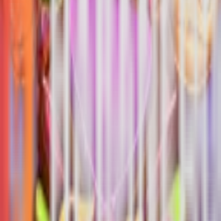
24
/
178
Game
Page
1
of
8
COMTOTO hadir sebagai platform digital modern
yang menawarkan pengalaman belanja online
generasi baru di tahun 2026. Dengan konsep
futuristik dan tampilan yang interaktif, platform ini
dirancang untuk memberikan kenyamanan bagi
pengguna dalam menemukan berbagai produk
trending dan kebutuhan lifestyle masa kini secara
lebih praktis.
Melalui sistem yang responsif dan navigasi yang
mudah digunakan, pengguna dapat menjelajahi
berbagai kategori produk dengan pengalaman
browsing yang lebih cepat dan efisien. COMTOTO
juga menghadirkan update produk terbaru secara
berkala sehingga pengguna dapat mengikuti tren
digital yang sedang populer setiap harinya.