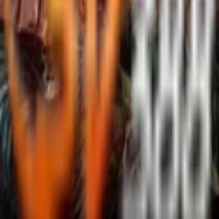
mudah digunakan, pengguna dapat menjelajahi
berbagai kategori produk dengan pengalaman
browsing yang lebih cepat dan efisien. COMTOTO
juga menghadirkan update produk terbaru secara
berkala sehingga pengguna dapat mengikuti tren
digital yang sedang populer setiap harinya.
Tidak hanya mengutamakan tampilan modern,
COMTOTO juga fokus pada pengalaman pengguna
melalui desain visual premium yang nyaman diakses
dari berbagai perangkat, baik desktop maupun
mobile. Konsep cyber futuristik yang digunakan
menciptakan suasana belanja online yang lebih
menarik dan dinamis.
Sebagai Future Digital Shopping Experience 2026,
COMTOTO menjadi pilihan platform belanja online
modern bagi generasi digital yang menginginkan
akses praktis, visual inovatif, dan pengalaman
shopping yang lebih interaktif dalam satu tempat.