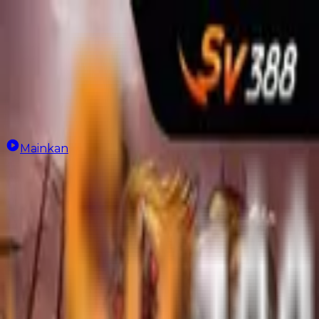
Daftar
Masuk
cockfight
Cari Permainan
Provider :
All
Mainkan Sabung Ayam Online
Mainkan
COMTOTO hadir sebagai platform digital modern
yang menawarkan pengalaman belanja online
generasi baru di tahun 2026. Dengan konsep
futuristik dan tampilan yang interaktif, platform ini
dirancang untuk memberikan kenyamanan bagi
pengguna dalam menemukan berbagai produk
trending dan kebutuhan lifestyle masa kini secara
lebih praktis.
Melalui sistem yang responsif dan navigasi yang