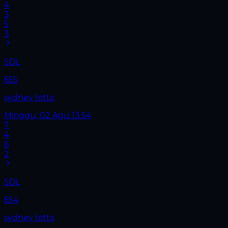
4
3
5
3
SDL
655
sydney lotto
Minggu, 02 Agu
13.54
7
4
6
2
SDL
654
sydney lotto