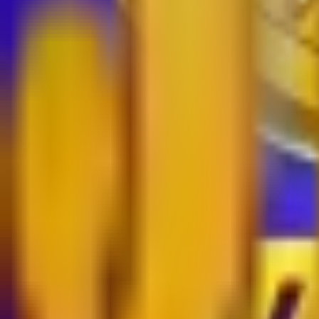
24
/
34
Game
Page
1
of
2
COMTOTO hadir sebagai platform digital modern yang 
yang interaktif, platform ini dirancang untuk memb
kini secara lebih praktis.
Melalui sistem yang responsif dan navigasi yang mud
cepat dan efisien. COMTOTO juga menghadirkan updat
setiap harinya.
Tidak hanya mengutamakan tampilan modern, COMTOTO
berbagai perangkat, baik desktop maupun mobile. Kons
Sebagai Future Digital Shopping Experience 2026, COM
visual inovatif, dan pengalaman shopping yang lebih in