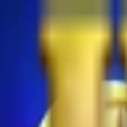
Daftar
Masuk
casino
Cari Permainan
plinko+
limbo+
mines+
all stars - world cup 2026
world cup 2026
crash game
for you
slot
live casino
4
arcade
fishing
2603
635
104
21
Provider :
Jili
Filter :
TERKENAL
Sic Bo
Jili
7 UP 7 DOWN
Jili