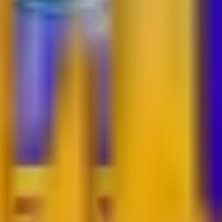
i tahun 2026. Dengan konsep futuristik dan tampilan
bagai produk trending dan kebutuhan lifestyle masa
tegori produk dengan pengalaman browsing yang lebih
pat mengikuti tren digital yang sedang populer
in visual premium yang nyaman diakses dari
a belanja online yang lebih menarik dan dinamis.
gi generasi digital yang menginginkan akses praktis,