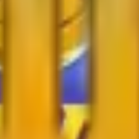
menawarkan pengalaman belanja online generasi baru d
erikan kenyamanan bagi pengguna dalam menemukan ber
ah digunakan, pengguna dapat menjelajahi berbagai ka
e produk terbaru secara berkala sehingga pengguna da
 juga fokus pada pengalaman pengguna melalui desa
ep cyber futuristik yang digunakan menciptakan suasan
TOTO menjadi pilihan platform belanja online modern ba
teraktif dalam satu tempat.