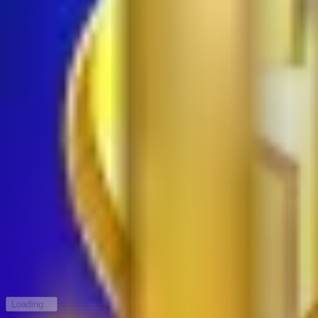
Number King
Jili
Joumey West M
Jili
Poker King
Jili
Big Small
Jili
iRich Bingo
Jili
Dragon & Tiger
Jili
Fortune Bingo
Jili
Bingo Carnaval
Jili
Calaca Bingo
Jili
Lucky Bingo
Jili
Super Bingo
Jili
Baccarat
Jili
West Hunter Bingo
Jili
Jackpot Bingo
Jili
Bingo Adventure
Jili
Go Goal Bingo
Jili
Win Drop
Jili
Golden Land
Jili
Color Game
Jili
Pappu
Jili
Go Rush
Jili
Mines
Jili
Loading...