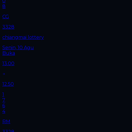
0
8
CG
3328
chiangmai lottery
Senin, 10 Agu
Buka
13.00
12.50
1
7
6
4
RM
3328