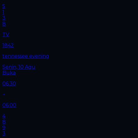
5
1
3
8
TV
1842
tennessee evening
Senin, 10 Agu
Buka
06.30
06.00
4
8
9
3