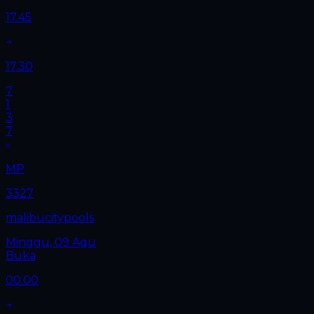
17.45
17.30
7
1
3
7
MP
3327
malibucitypools
Minggu, 09 Agu
Buka
00.00