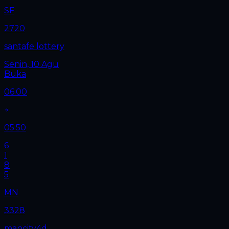
SF
2720
santafe lottery
Senin, 10 Agu
Buka
06.00
05.50
6
1
8
5
MN
3328
mancity4d