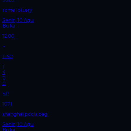
rome lottery
Senin, 10 Agu
Buka
12.00
11.50
1
4
0
0
SP
1071
shanghai pools pagi
Senin, 10 Agu
Buka