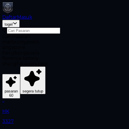
Daftar
Masuk
togel
Cari Pasaran
malibucitypools
singapore
hongkongpools
florence lottery
shanghai pools pagi
pasaran
segera tutup
60
HK
3327