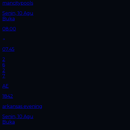
mancitypools
Senin, 10 Agu
Buka
08.00
07.45
2
6
2
7
AE
1842
arkansas evening
Senin, 10 Agu
Buka