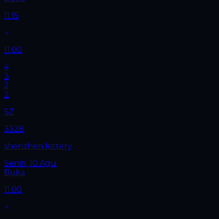
11.15
11.00
4
3
2
2
SZ
3328
shenzhen lottery
Senin, 10 Agu
Buka
11.00