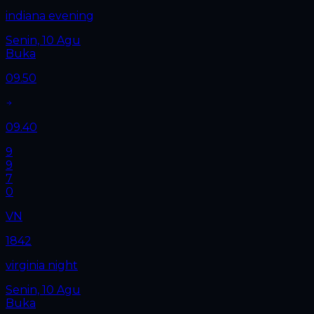
indiana evening
Senin, 10 Agu
Buka
09.50
09.40
9
9
7
0
VN
1842
virginia night
Senin, 10 Agu
Buka