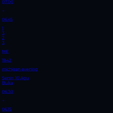
07.00
06.45
1
3
2
3
ME
1842
michigan evening
Senin, 10 Agu
Buka
06.30
06.15