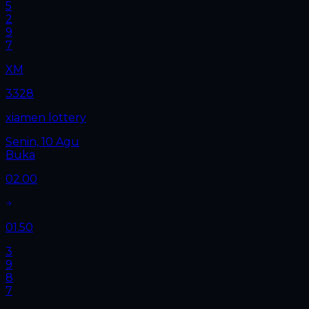
5
2
9
7
XM
3328
xiamen lottery
Senin, 10 Agu
Buka
02.00
01.50
3
9
8
7