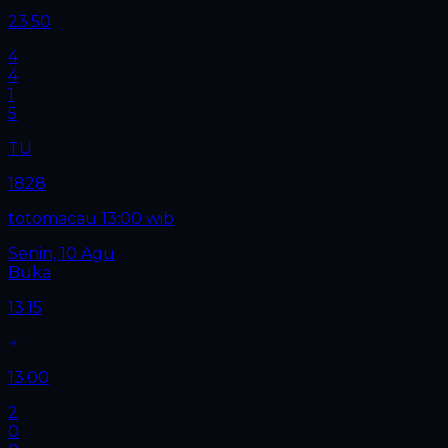
23.50
4
4
1
5
TU
1828
totomacau 13:00 wib
Senin, 10 Agu
Buka
13.15
13.00
2
0