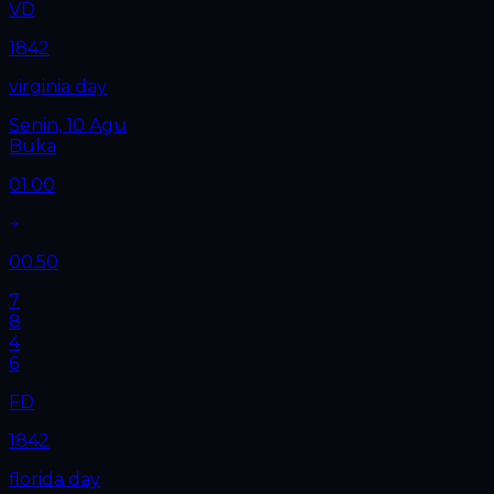
VD
1842
virginia day
Senin, 10 Agu
Buka
01.00
00.50
7
8
4
6
FD
1842
florida day