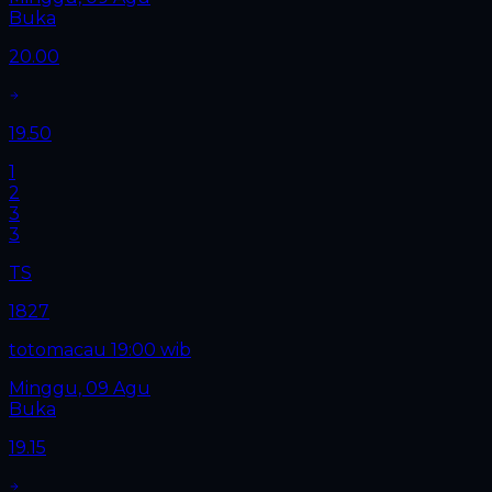
Buka
20.00
19.50
1
2
3
3
TS
1827
totomacau 19:00 wib
Minggu, 09 Agu
Buka
19.15