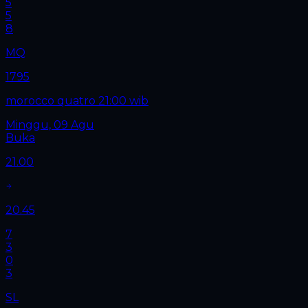
5
5
8
MQ
1795
morocco quatro 21:00 wib
Minggu, 09 Agu
Buka
21.00
20.45
7
3
0
3
SL