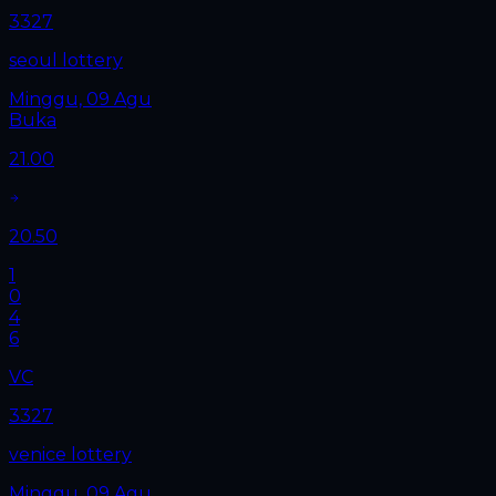
3327
seoul lottery
Minggu, 09 Agu
Buka
21.00
20.50
1
0
4
6
VC
3327
venice lottery
Minggu, 09 Agu