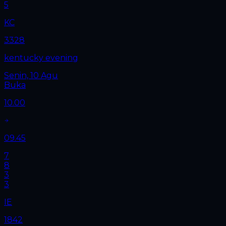
5
KC
3328
kentucky evening
Senin, 10 Agu
Buka
10.00
09.45
7
8
3
3
IE
1842