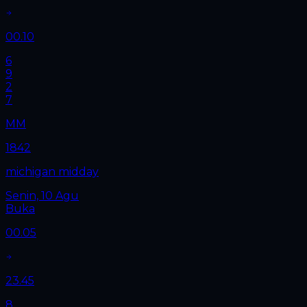
00.10
6
9
2
7
MM
1842
michigan midday
Senin, 10 Agu
Buka
00.05
23.45
8