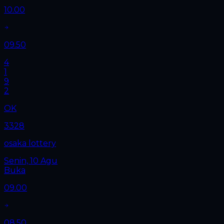
10.00
09.50
4
1
9
2
OK
3328
osaka lottery
Senin, 10 Agu
Buka
09.00
08.50