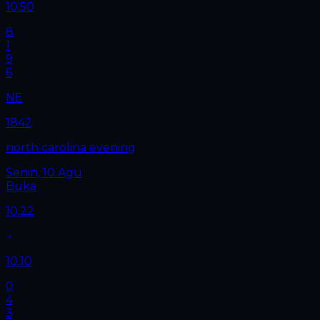
10.50
8
1
9
6
NE
1842
north carolina evening
Senin, 10 Agu
Buka
10.22
10.10
0
4
3