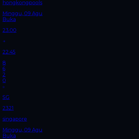
hongkongpools
Minggu, 09 Agu
Buka
23.00
22.45
8
6
2
0
SG
2321
singapore
Minggu, 09 Agu
Buka