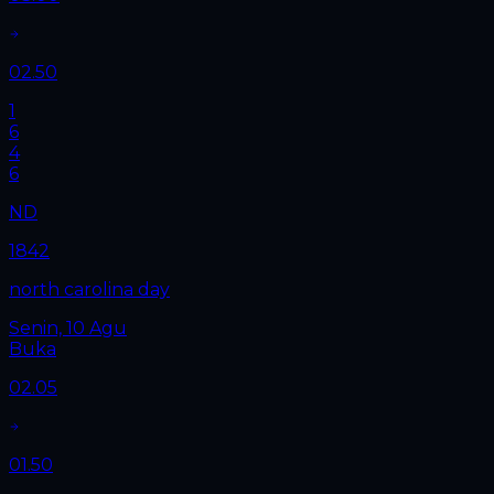
02.50
1
6
4
6
ND
1842
north carolina day
Senin, 10 Agu
Buka
02.05
01.50