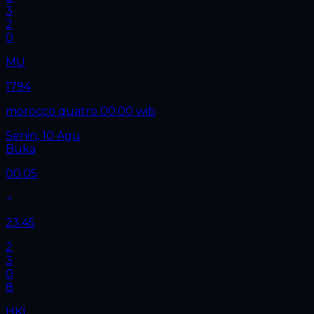
3
2
0
MU
1794
morocco quatro 00:00 wib
Senin, 10 Agu
Buka
00.05
23.45
2
3
0
8
HKL