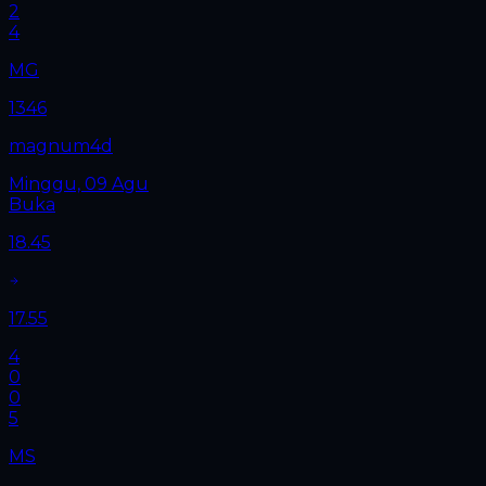
2
4
MG
1346
magnum4d
Minggu, 09 Agu
Buka
18.45
17.55
4
0
0
5
MS