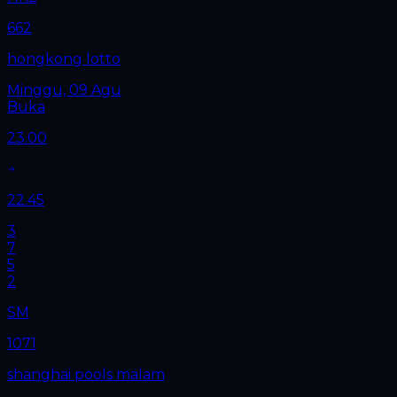
662
hongkong lotto
Minggu, 09 Agu
Buka
23.00
22.45
3
7
5
2
SM
1071
shanghai pools malam