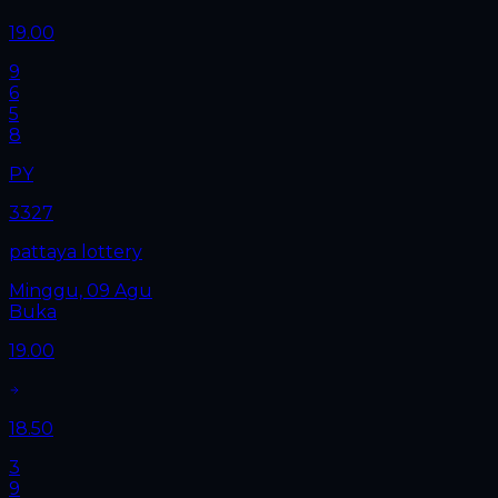
19.00
9
6
5
8
PY
3327
pattaya lottery
Minggu, 09 Agu
Buka
19.00
18.50
3
9