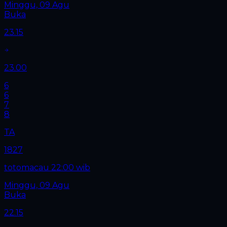
Minggu, 09 Agu
Buka
23.15
23.00
6
6
7
8
TA
1827
totomacau 22:00 wib
Minggu, 09 Agu
Buka
22.15