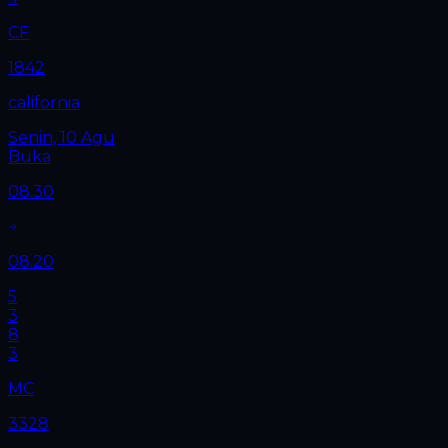
CF
1842
california
Senin, 10 Agu
Buka
08.30
08.20
5
3
8
3
MC
3328