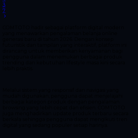
3
7
COMTOTO hadir sebagai platform digital modern
yang menawarkan pengalaman belanja online
generasi baru di tahun 2026. Dengan konsep
futuristik dan tampilan yang interaktif, platform ini
dirancang untuk memberikan kenyamanan bagi
pengguna dalam menemukan berbagai produk
trending dan kebutuhan lifestyle masa kini secara
lebih praktis.
Melalui sistem yang responsif dan navigasi yang
mudah digunakan, pengguna dapat menjelajahi
berbagai kategori produk dengan pengalaman
browsing yang lebih cepat dan efisien. COMTOTO
juga menghadirkan update produk terbaru secara
berkala sehingga pengguna dapat mengikuti tren
digital yang sedang populer setiap harinya.