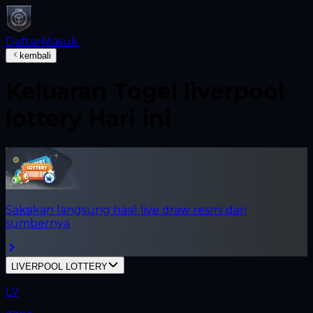
Daftar
Masuk
kembali
Keluaran Togel
liverpool
lottery
Hari ini
Saksikan langsung hasil live draw resmi dari
sumbernya
LIVERPOOL LOTTERY
LV