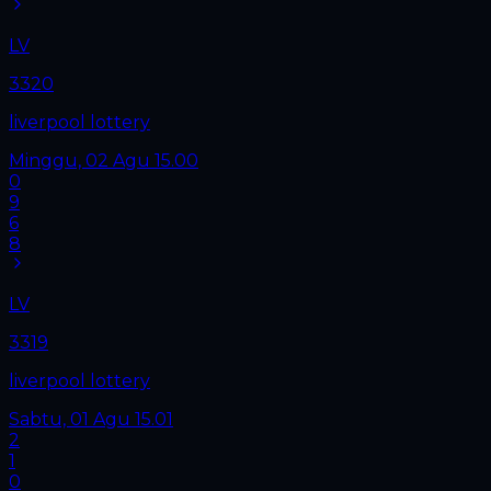
LV
3320
liverpool lottery
Minggu, 02 Agu
15.00
0
9
6
8
LV
3319
liverpool lottery
Sabtu, 01 Agu
15.01
2
1
0