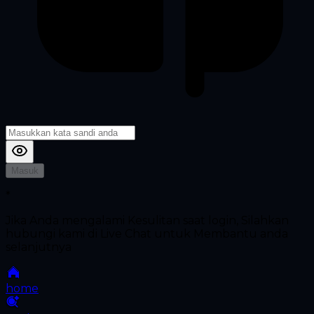
Masuk
*
Jika Anda mengalami Kesulitan saat login, Silahkan
hubungi kami di Live Chat untuk Membantu anda
selanjutnya
home