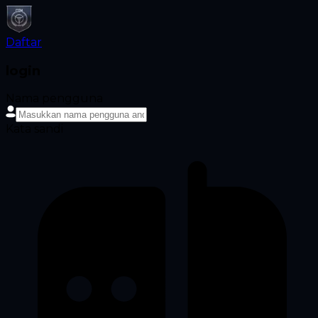
Daftar
login
Nama pengguna
Kata sandi