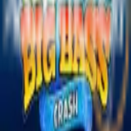
Tidak hanya mengutamakan tampilan modern,
COMTOTO juga fokus pada pengalaman pengguna
melalui desain visual premium yang nyaman diakses
dari berbagai perangkat, baik desktop maupun
mobile. Konsep cyber futuristik yang digunakan
menciptakan suasana belanja online yang lebih
menarik dan dinamis.
Sebagai Future Digital Shopping Experience 2026,
COMTOTO menjadi pilihan platform belanja online
modern bagi generasi digital yang menginginkan
akses praktis, visual inovatif, dan pengalaman
shopping yang lebih interaktif dalam satu tempat.
Lihat Semua
home
explore