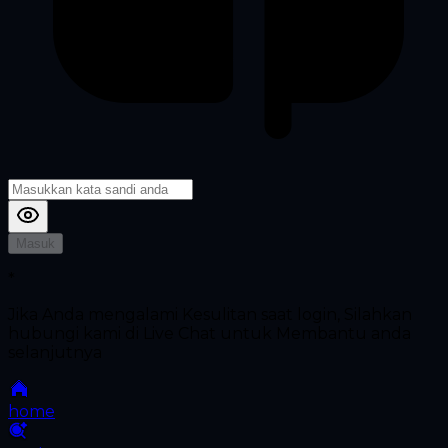
Masuk
*
Jika Anda mengalami Kesulitan saat login, Silahkan
hubungi kami di Live Chat untuk Membantu anda
selanjutnya
home