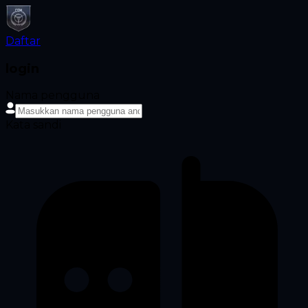
Daftar
login
Nama pengguna
Kata sandi