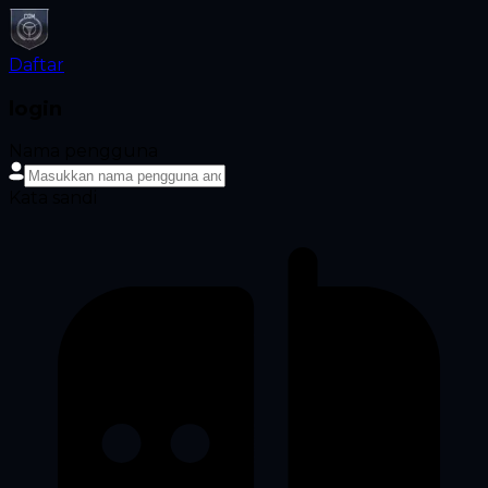
Daftar
login
Nama pengguna
Kata sandi