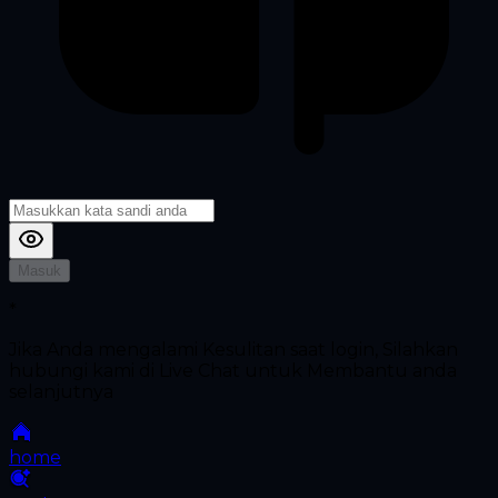
Masuk
*
Jika Anda mengalami Kesulitan saat login, Silahkan
hubungi kami di Live Chat untuk Membantu anda
selanjutnya
home