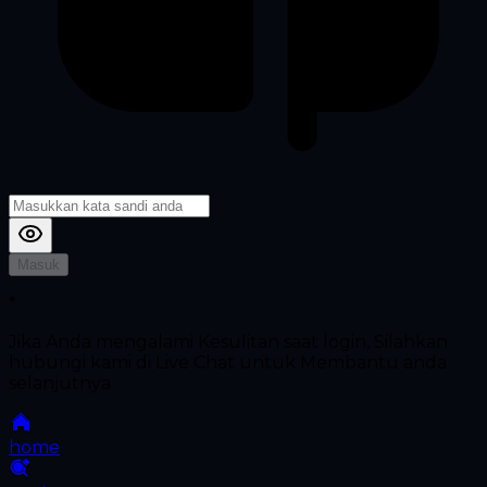
Masuk
*
Jika Anda mengalami Kesulitan saat login, Silahkan
hubungi kami di Live Chat untuk Membantu anda
selanjutnya
home