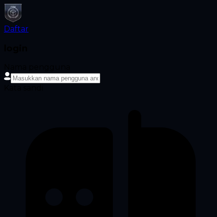
Daftar
login
Nama pengguna
Kata sandi