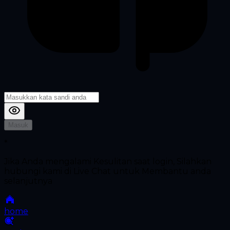
Masuk
*
Jika Anda mengalami Kesulitan saat login, Silahkan
hubungi kami di Live Chat untuk Membantu anda
selanjutnya
home