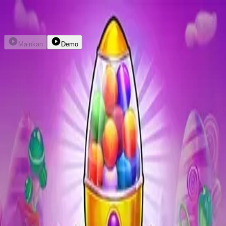
Daftar
Masuk
Mainkan
Demo
Sugar Rush 1000
pragmatic
kembali
COMTOTO hadir sebagai platform digital modern
yang menawarkan pengalaman belanja online
generasi baru di tahun 2026. Dengan konsep
futuristik dan tampilan yang interaktif, platform ini
dirancang untuk memberikan kenyamanan bagi
pengguna dalam menemukan berbagai produk
trending dan kebutuhan lifestyle masa kini secara
lebih praktis.
Melalui sistem yang responsif dan navigasi yang
mudah digunakan, pengguna dapat menjelajahi
berbagai kategori produk dengan pengalaman
browsing yang lebih cepat dan efisien. COMTOTO
juga menghadirkan update produk terbaru secara