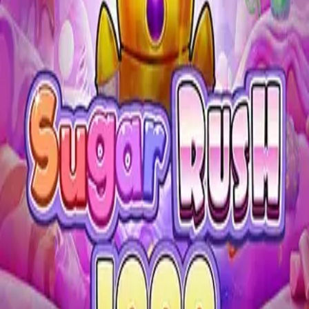
berkala sehingga pengguna dapat mengikuti tren
digital yang sedang populer setiap harinya.
Tidak hanya mengutamakan tampilan modern,
COMTOTO juga fokus pada pengalaman pengguna
melalui desain visual premium yang nyaman diakses
dari berbagai perangkat, baik desktop maupun
mobile. Konsep cyber futuristik yang digunakan
menciptakan suasana belanja online yang lebih
menarik dan dinamis.
Sebagai Future Digital Shopping Experience 2026,
COMTOTO menjadi pilihan platform belanja online
modern bagi generasi digital yang menginginkan
akses praktis, visual inovatif, dan pengalaman
shopping yang lebih interaktif dalam satu tempat.
Lihat Semua