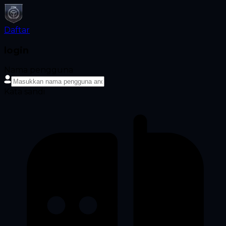
Daftar
login
Nama pengguna
Kata sandi