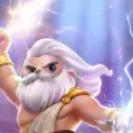
menawarkan pengalaman belanja online generasi baru d
erikan kenyamanan bagi pengguna dalam menemukan ber
ah digunakan, pengguna dapat menjelajahi berbagai ka
e produk terbaru secara berkala sehingga pengguna da
 juga fokus pada pengalaman pengguna melalui desa
ep cyber futuristik yang digunakan menciptakan suasan