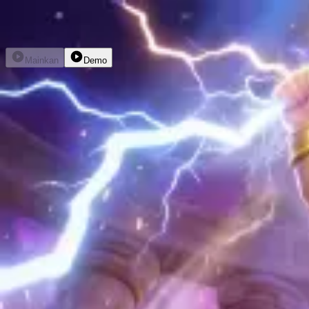
Daftar
Masuk
Mainkan
Demo
Olympus Wins
fatpanda
kembali
COMTOTO hadir sebagai platform digital modern yang 
yang interaktif, platform ini dirancang untuk memb
kini secara lebih praktis.
Melalui sistem yang responsif dan navigasi yang mud
cepat dan efisien. COMTOTO juga menghadirkan updat
setiap harinya.
Tidak hanya mengutamakan tampilan modern, COMTOTO
berbagai perangkat, baik desktop maupun mobile. Kons