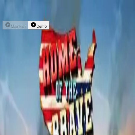
Daftar
Masuk
Mainkan
Demo
Home of the Brave
nolimitcity
kembali
COMTOTO hadir sebagai platform digital modern
yang menawarkan pengalaman belanja online
generasi baru di tahun 2026. Dengan konsep
futuristik dan tampilan yang interaktif, platform ini
dirancang untuk memberikan kenyamanan bagi
pengguna dalam menemukan berbagai produk
trending dan kebutuhan lifestyle masa kini secara
lebih praktis.
Melalui sistem yang responsif dan navigasi yang
mudah digunakan, pengguna dapat menjelajahi
berbagai kategori produk dengan pengalaman
browsing yang lebih cepat dan efisien. COMTOTO
juga menghadirkan update produk terbaru secara