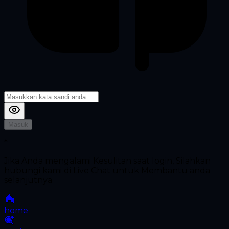
Masuk
*
Jika Anda mengalami Kesulitan saat login, Silahkan
hubungi kami di Live Chat untuk Membantu anda
selanjutnya
home