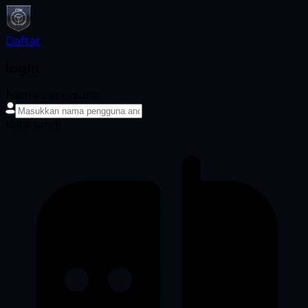
Daftar
login
Nama pengguna
Kata sandi