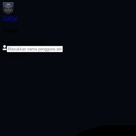
Daftar
login
Nama pengguna
Kata sandi