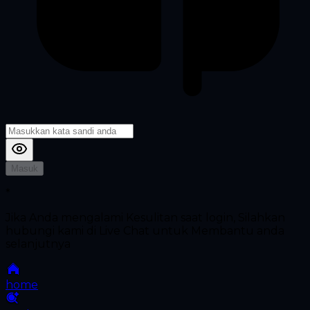
Masuk
*
Jika Anda mengalami Kesulitan saat login, Silahkan
hubungi kami di Live Chat untuk Membantu anda
selanjutnya
home