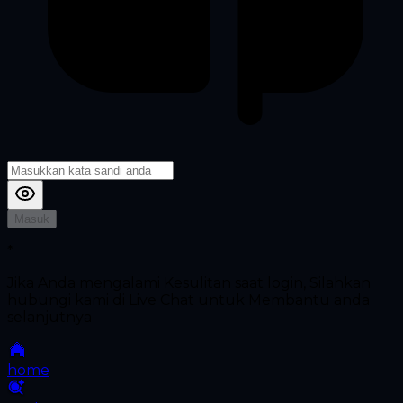
Masuk
*
Jika Anda mengalami Kesulitan saat login, Silahkan
hubungi kami di Live Chat untuk Membantu anda
selanjutnya
home