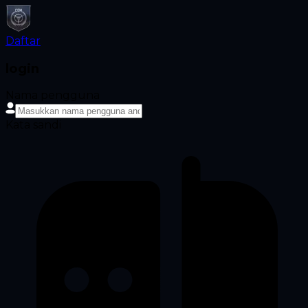
Daftar
login
Nama pengguna
Kata sandi