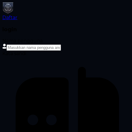
Daftar
login
Nama pengguna
Kata sandi