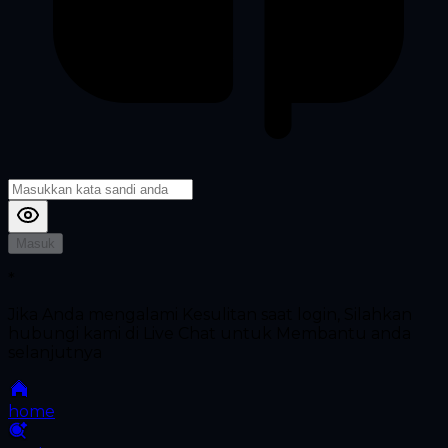
Masuk
*
Jika Anda mengalami Kesulitan saat login, Silahkan
hubungi kami di Live Chat untuk Membantu anda
selanjutnya
home