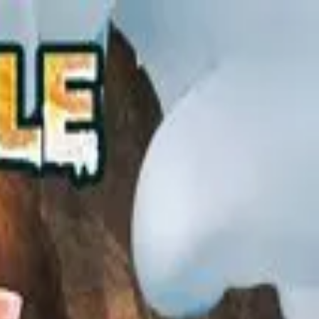
i tahun 2026. Dengan konsep futuristik dan tampilan
bagai produk trending dan kebutuhan lifestyle masa
tegori produk dengan pengalaman browsing yang lebih
pat mengikuti tren digital yang sedang populer
in visual premium yang nyaman diakses dari
a belanja online yang lebih menarik dan dinamis.