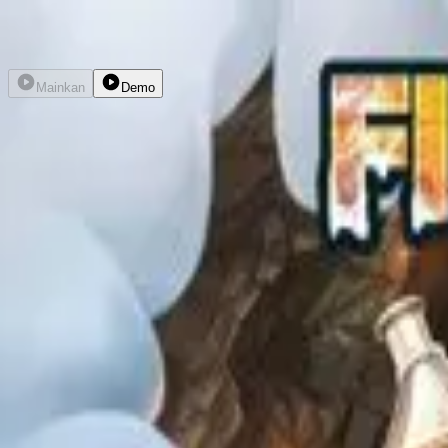
Daftar
Masuk
Mainkan
Demo
Fire in the Hole 3
nolimitcity
kembali
COMTOTO hadir sebagai platform digital modern yang 
yang interaktif, platform ini dirancang untuk memb
kini secara lebih praktis.
Melalui sistem yang responsif dan navigasi yang mud
cepat dan efisien. COMTOTO juga menghadirkan updat
setiap harinya.
Tidak hanya mengutamakan tampilan modern, COMTOTO
berbagai perangkat, baik desktop maupun mobile. Kons