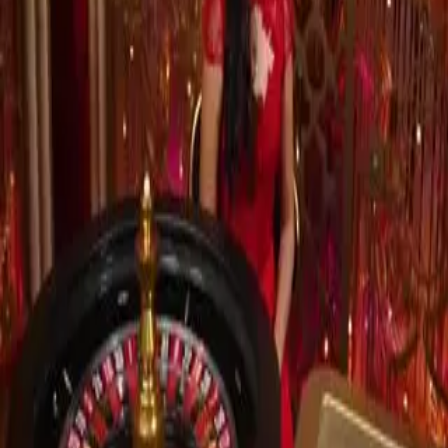
berkala sehingga pengguna dapat mengikuti tren
digital yang sedang populer setiap harinya.
Tidak hanya mengutamakan tampilan modern,
COMTOTO juga fokus pada pengalaman pengguna
melalui desain visual premium yang nyaman diakses
dari berbagai perangkat, baik desktop maupun
mobile. Konsep cyber futuristik yang digunakan
menciptakan suasana belanja online yang lebih
menarik dan dinamis.
Sebagai Future Digital Shopping Experience 2026,
COMTOTO menjadi pilihan platform belanja online
modern bagi generasi digital yang menginginkan
akses praktis, visual inovatif, dan pengalaman
shopping yang lebih interaktif dalam satu tempat.
Lihat Semua