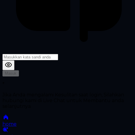
Masuk
*
Jika Anda mengalami Kesulitan saat login, Silahkan
hubungi kami di Live Chat untuk Membantu anda
selanjutnya
home