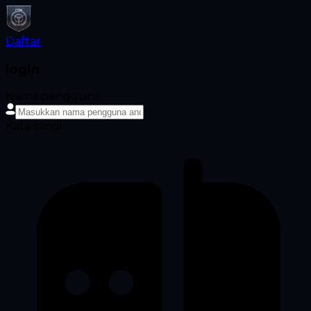
Daftar
login
Nama pengguna
Kata sandi