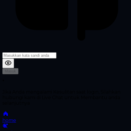
Masuk
*
Jika Anda mengalami Kesulitan saat login, Silahkan
hubungi kami di Live Chat untuk Membantu anda
selanjutnya
home