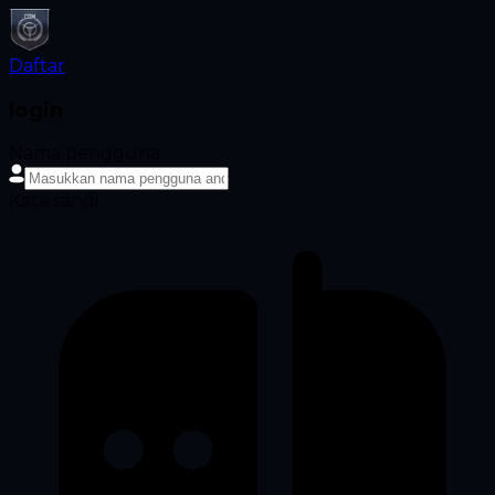
Daftar
login
Nama pengguna
Kata sandi