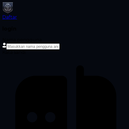
Daftar
login
Nama pengguna
Kata sandi