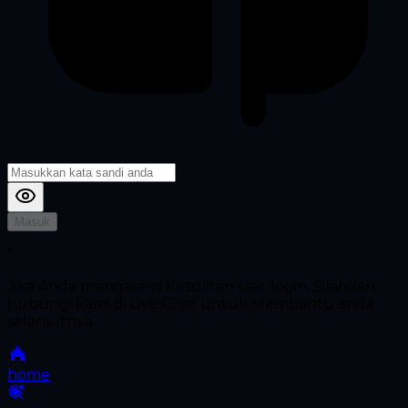
Masuk
*
Jika Anda mengalami Kesulitan saat login, Silahkan
hubungi kami di Live Chat untuk Membantu anda
selanjutnya
home