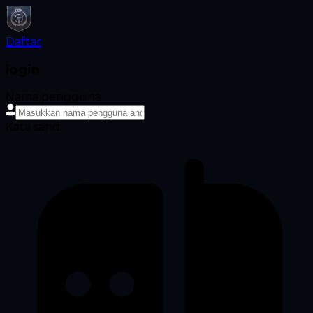
Daftar
login
Nama pengguna
Kata sandi