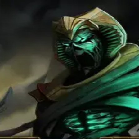
menawarkan pengalaman belanja online generasi baru d
erikan kenyamanan bagi pengguna dalam menemukan ber
ah digunakan, pengguna dapat menjelajahi berbagai ka
e produk terbaru secara berkala sehingga pengguna da
 juga fokus pada pengalaman pengguna melalui desa
ep cyber futuristik yang digunakan menciptakan suasan