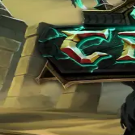
Sebagai Future Digital Shopping Experience 2026, COM
visual inovatif, dan pengalaman shopping yang lebih in
Lihat Semua
home
explore
promo
dompet
livechat