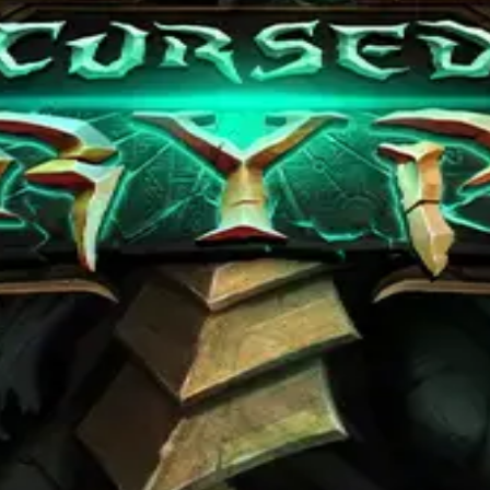
TOTO menjadi pilihan platform belanja online modern ba
teraktif dalam satu tempat.