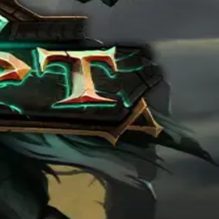
gi generasi digital yang menginginkan akses praktis,