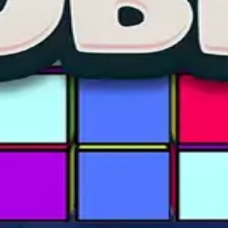
TOTO menjadi pilihan platform belanja online modern ba
teraktif dalam satu tempat.