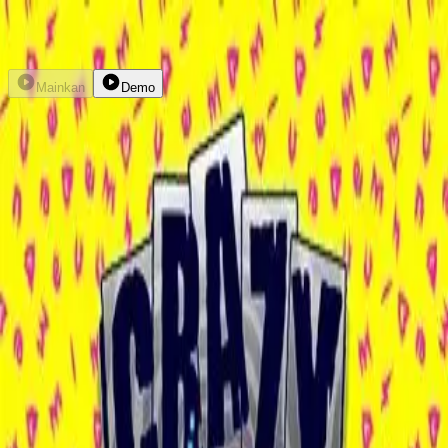
Daftar
Masuk
Mainkan
Demo
Crazy Ex-Girlfriend
nolimitcity
kembali
COMTOTO hadir sebagai platform digital modern
yang menawarkan pengalaman belanja online
generasi baru di tahun 2026. Dengan konsep
futuristik dan tampilan yang interaktif, platform ini
dirancang untuk memberikan kenyamanan bagi
pengguna dalam menemukan berbagai produk
trending dan kebutuhan lifestyle masa kini secara
lebih praktis.
Melalui sistem yang responsif dan navigasi yang
mudah digunakan, pengguna dapat menjelajahi
berbagai kategori produk dengan pengalaman
browsing yang lebih cepat dan efisien. COMTOTO
juga menghadirkan update produk terbaru secara