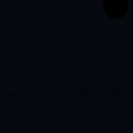
ubungi kami di Live Chat untuk Membantu anda selanjut