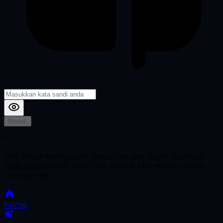
Masuk
*
Jika Anda mengalami Kesulitan saat login, Silahkan
hubungi kami di Live Chat untuk Membantu anda
selanjutnya
home