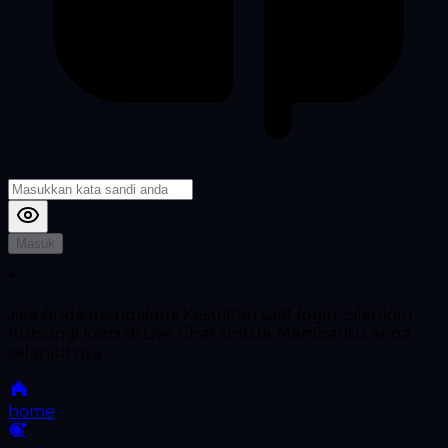
Masuk
*
Jika Anda mengalami Kesulitan saat login, Silahkan
hubungi kami di Live Chat untuk Membantu anda
selanjutnya
home