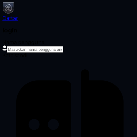
Daftar
login
Nama pengguna
Kata sandi