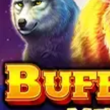
Sebagai Future Digital Shopping Experience 2026, COM
visual inovatif, dan pengalaman shopping yang lebih in
Lihat Semua
home
explore
promo
dompet
livechat