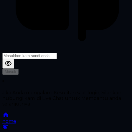
Masuk
*
Jika Anda mengalami Kesulitan saat login, Silahkan
hubungi kami di Live Chat untuk Membantu anda
selanjutnya
home