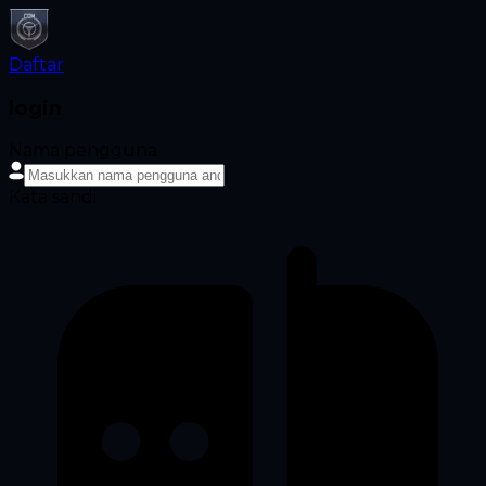
Daftar
login
Nama pengguna
Kata sandi