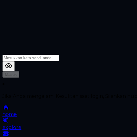
Masuk
*
Jika Anda mengalami Kesulitan saat login, Silahkan h
home
explore